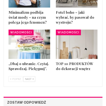
Minimalizm podbija
Fotel boho – jaki
świat mody – na czym
wybrać, by pasował do
polega jego fenomen?
wystroju?
WIADOMOŚCI
WIADOMOŚCI
„Dbaj o ubranie. Czytaj.
TOP 10 PRODUKTÓW
Sprawdzaj. Pielęgnuj”.
do dekoracji wnętrz
POPRZ
NAST
ZOSTAW ODPOWIEDŹ