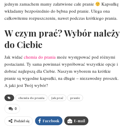
jednym zamachem mamy załatwione całe pranie
Kapsułkę
wkładamy bezpośrednio do bębna pod pranie. Ulega ona
całkowitemu rozpuszczeniu, nawet podczas krótkiego prania.
W czym prać? Wybór należy
do Ciebie
Jak widać
chemia do prania
może występować pod różnymi
postaciami. Ty sama powinnaś wypróbować wszystkie opcje i
dobrać najlepszą dla Ciebie. Naszym wyborem na krótkie
pranie są wygodne kapsułki, na długie – niezawodny proszek.
A jaki jest Twój wybór?
chemia do prania
jak prać
pranie
0
Podziel się
Facebook
E-mail