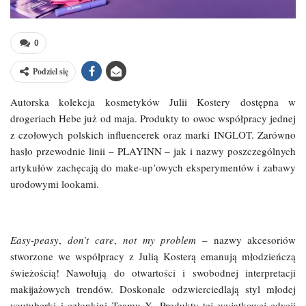
0
Podziel się
Autorska kolekcja kosmetyków Julii Kostery dostępna w
drogeriach Hebe już od maja. Produkty to owoc współpracy jednej
z czołowych polskich influencerek oraz marki INGLOT. Zarówno
hasło przewodnie linii – PLAYINN – jak i nazwy poszczególnych
artykułów zachęcają do make-up’owych eksperymentów i zabawy
urodowymi lookami.
Easy-peasy
,
don’t care
,
not my problem
– nazwy akcesoriów
stworzone we współpracy z Julią Kosterą emanują młodzieńczą
świeżością! Nawołują do otwartości i swobodnej interpretacji
makijażowych trendów. Doskonale odzwierciedlają styl młodej
youtuberki i członkini Teamu X. Produkty tej wyjątkowej edycji