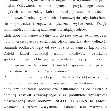
blasku. Odżywienie, nadanie objętości i przyjemnego uczucia
miękkich ust to zalety, które pozwolą poczuć się świeżo i
komfortowo. Idealne krycie to efekt kremowej formuły, która łatwo
się rozprowadza i zapewnia błyszczące wykończenie. Dzięki
takim zabiegom usta są nawilżone i wyglądają zdrowo.
Linię dopełnia niepowtarzalny tusz do rzęs
not my problem
. Jego
nylonowa szczoteczka została zaprojektowana tak, aby wydłużyć i
starannie podkręcić rzęsy od zewnątrz aż do samego kącika oka.
Dzięki łatwej aplikacji mamy możliwość uzyskania
spektakularnego efektu gęstego wachlarza przy jednoczesnym
precyzyjnym rozdzieleniu. Kosmetyk sprawia, że pięknie
podkreślone oko to już
not your problem
!
Premiera limitowanej kolekcji Julii Kostery to ukłon w stronę
najnowszych młodzieżowych beauty przebojów. Królowa sobotniej
nocy czy delikatnie podkreślona naturalność na co dzień? Z
pomocą zestawu zawierającego kilka produktów wyczarujesz
nieskończoną ilość looków! INGLOT PLAYINN to radość,
witalność, a przede wszystkim… zabawa! Jeśli marzysz o