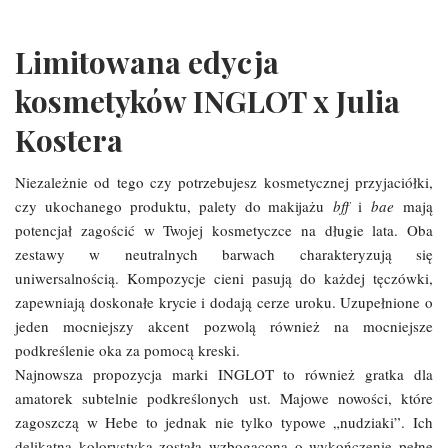
Limitowana edycja
kosmetyków INGLOT x Julia
Kostera
Niezależnie od tego czy potrzebujesz kosmetycznej przyjaciółki,
czy ukochanego produktu, palety do makijażu
bff
i
bae
mają
potencjał zagościć w Twojej kosmetyczce na długie lata. Oba
zestawy w neutralnych barwach charakteryzują się
uniwersalnością. Kompozycje cieni pasują do każdej tęczówki,
zapewniają doskonałe krycie i dodają cerze uroku. Uzupełnione o
jeden mocniejszy akcent pozwolą również na mocniejsze
podkreślenie oka za pomocą kreski.
Najnowsza propozycja marki INGLOT to również gratka dla
amatorek subtelnie podkreślonych ust. Majowe nowości, które
zagoszczą w Hebe to jednak nie tylko typowe „nudziaki”. Ich
delikatna kolorystyka została wzbogacona o wykończenie pełne