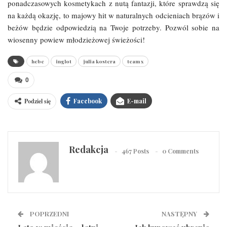
ponadczasowych kosmetykach z nutą fantazji, które sprawdzą się
na każdą okazję, to majowy hit w naturalnych odcieniach brązów i
beżów będzie odpowiedzią na Twoje potrzeby. Pozwól sobie na
wiosenny powiew młodzieżowej świeżości!
hebe
inglot
julia kostera
team x
0
Podziel się
Facebook
E-mail
Redakcja
467 Posts
0 Comments
POPRZEDNI
NASTĘPNY