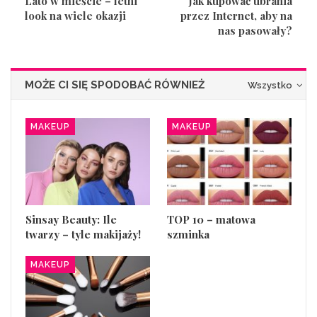
Lato w mieście – letni
Jak kupować ubrania
look na wiele okazji
przez Internet, aby na
nas pasowały?
MOŻE CI SIĘ SPODOBAĆ RÓWNIEŻ
Wszystko
MAKEUP
MAKEUP
Sinsay Beauty: Ile
TOP 10 – matowa
twarzy – tyle makijaży!
szminka
MAKEUP