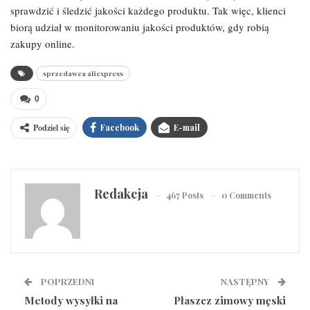
sprawdzić i śledzić jakości każdego produktu. Tak więc, klienci
biorą udział w monitorowaniu jakości produktów, gdy robią
zakupy online.
sprzedawca aliexpress
0
Podziel się
Facebook
E-mail
Redakcja
467 Posts
0 Comments
POPRZEDNI
NASTĘPNY
Metody wysyłki na
Płaszcz zimowy męski