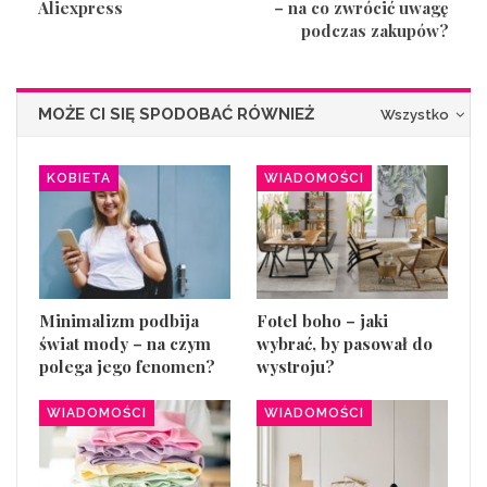
Aliexpress
– na co zwrócić uwagę
podczas zakupów?
MOŻE CI SIĘ SPODOBAĆ RÓWNIEŻ
Wszystko
KOBIETA
WIADOMOŚCI
Minimalizm podbija
Fotel boho – jaki
świat mody – na czym
wybrać, by pasował do
polega jego fenomen?
wystroju?
WIADOMOŚCI
WIADOMOŚCI