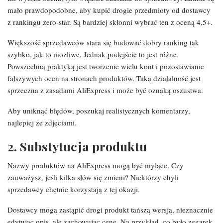
mało prawdopodobne, aby kupić drogie przedmioty od dostawcy
z rankingu zero-star. Są bardziej skłonni wybrać ten z oceną 4,5+.
Większość sprzedawców stara się budować dobry ranking tak
szybko, jak to możliwe. Jednak podejście to jest różne.
Powszechną praktyką jest tworzenie wielu kont i pozostawianie
fałszywych ocen na stronach produktów. Taka działalność jest
sprzeczna z zasadami AliExpress i może być oznaką oszustwa.
Aby uniknąć błędów, poszukaj realistycznych komentarzy,
najlepiej ze zdjęciami.
2. Substytucja produktu
Nazwy produktów na AliExpress mogą być mylące. Czy
zauważysz, jeśli kilka słów się zmieni? Niektórzy chyli
sprzedawcy chętnie korzystają z tej okazji.
Dostawcy mogą zastąpić drogi produkt tańszą wersją, nieznacznie
edytując opis, ale zachowując cenę. Na przykład, co było zegarek