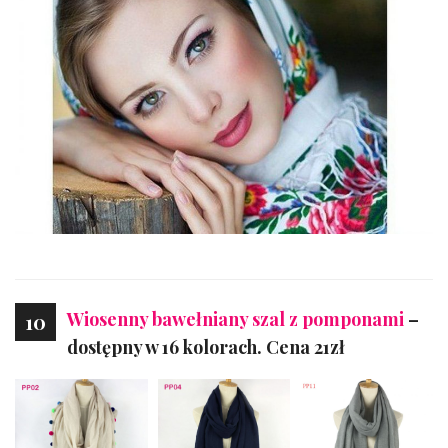
Wiosenny bawełniany szal z pomponami
–
10
dostępny w 16 kolorach. Cena 21zł