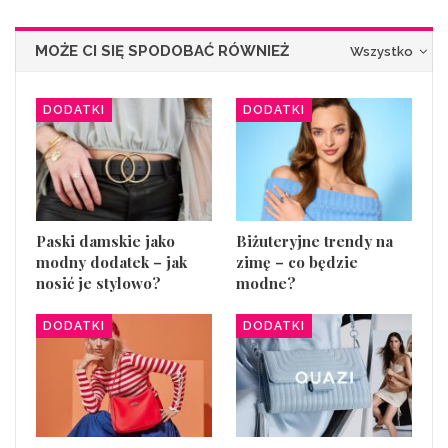
MOŻE CI SIĘ SPODOBAĆ RÓWNIEŻ
Wszystko
DODATKI
DODATKI
Paski damskie jako
Biżuteryjne trendy na
modny dodatek – jak
zimę – co będzie
nosić je stylowo?
modne?
DODATKI
DODATKI