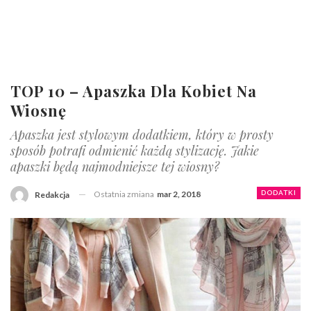
TOP 10 – Apaszka Dla Kobiet Na
Wiosnę
Apaszka jest stylowym dodatkiem, który w prosty
sposób potrafi odmienić każdą stylizację. Jakie
apaszki będą najmodniejsze tej wiosny?
Ostatnia zmiana
mar 2, 2018
DODATKI
Redakcja