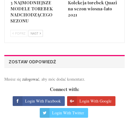
3 NAJMODNIEJSZE
Kolekcja torebek Quazi
MODELE TOREBEK
na sezon wiosna-lato
NADCHODZĄCEGO
2021
SEZONU
POPRZ
NAST
ZOSTAW ODPOWIEDŹ
Musisz się
zalogować
, aby móc dodać komentarz.
Connect with:
Login With Facebook
Login With Google
Login With Twitter