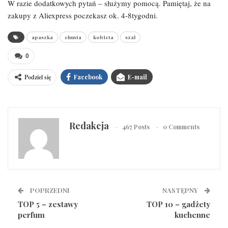
W razie dodatkowych pytań – służymy pomocą. Pamiętaj, że na
zakupy z Aliexpress poczekasz ok. 4-8tygodni.
apaszka
chusta
kobieta
szal
0
Podziel się
Facebook
E-mail
Redakcja
467 Posts
0 Comments
POPRZEDNI
NASTĘPNY
TOP 5 – zestawy
TOP 10 – gadżety
perfum
kuchenne