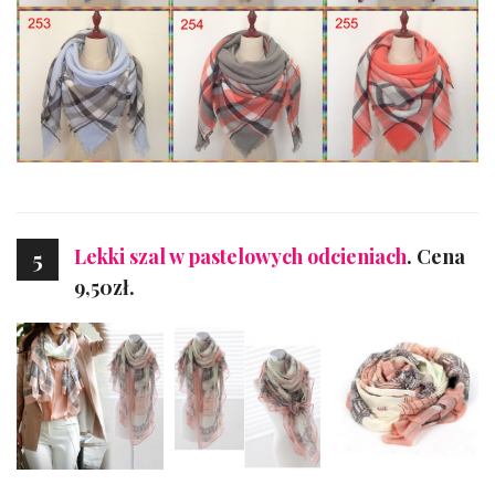
Lekki szal w pastelowych odcieniach
. Cena
5
9,50zł.