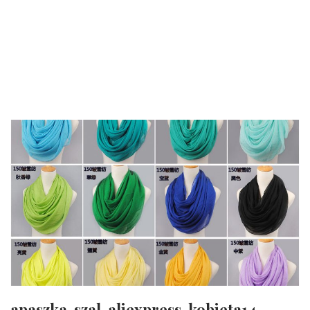
apaszka-szal-aliexpress-kobieta14