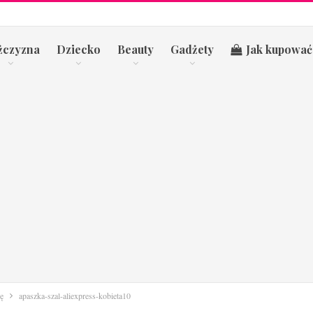
żczyzna
Dziecko
Beauty
Gadżety
Jak kupować
ę
apaszka-szal-aliexpress-kobieta10