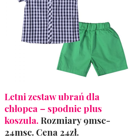
Letni zestaw ubrań dla
chłopca – spodnie plus
koszula.
Rozmiary 9msc-
24msc. Cena 24zł.