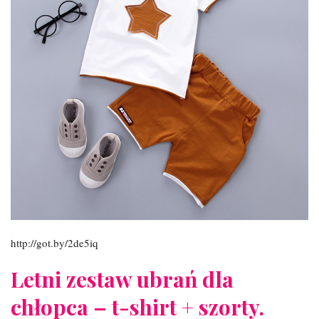
http://got.by/2de5iq
Letni zestaw ubrań dla
chłopca – t-shirt + szorty.