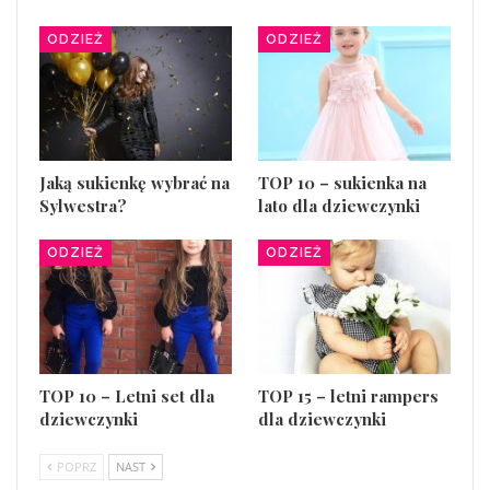
ODZIEŻ
ODZIEŻ
Jaką sukienkę wybrać na
TOP 10 – sukienka na
Sylwestra?
lato dla dziewczynki
ODZIEŻ
ODZIEŻ
TOP 10 – Letni set dla
TOP 15 – letni rampers
dziewczynki
dla dziewczynki
POPRZ
NAST