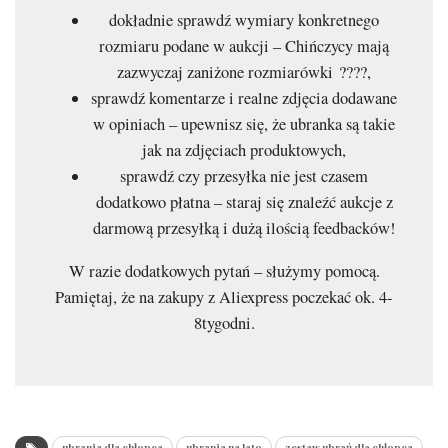
dokładnie sprawdź wymiary konkretnego
rozmiaru podane w aukcji – Chińczycy mają
zazwyczaj zaniżone rozmiarówki ????,
sprawdź komentarze i realne zdjęcia dodawane
w opiniach – upewnisz się, że ubranka są takie
jak na zdjęciach produktowych,
sprawdź czy przesyłka nie jest czasem
dodatkowo płatna – staraj się znaleźć aukcje z
darmową przesyłką i dużą ilością feedbacków!
W razie dodatkowych pytań – służymy pomocą.
Pamiętaj, że na zakupy z Aliexpress poczekać ok. 4-
8tygodni.
ubrania dla chłopca
ubrania na lato
zestaw ubrań dla chłopca