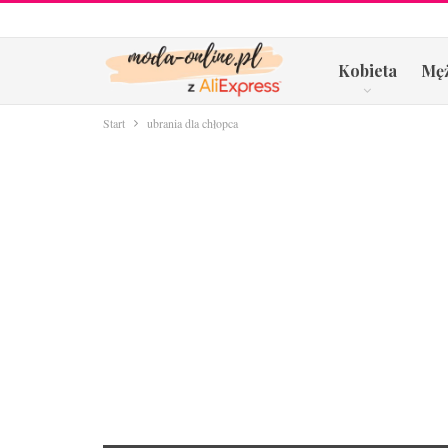
Kobieta
Mę
Start
ubrania dla chłopca