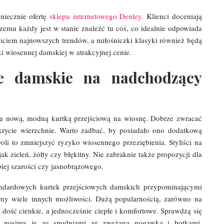
niecznie ofertę
sklepu internetowego Denley
. Klienci doceniają
emu każdy jest w stanie znaleźć tu coś, co idealnie odpowiada
iciem najnowszych trendów, a miłośniczki klasyki również będą
i wiosennej damskiej w atrakcyjnej cenie.
e damskie na nadchodzący
za nową, modną kurtką przejściową na wiosnę. Dobrze zwracać
krycie wierzchnie. Warto zadbać, by posiadało ono dodatkową
i to zmniejszyć ryzyko wiosennego przeziębienia. Styliści na
ak zieleń, żółty czy błękitny. Nie zabraknie także propozycji dla
iej szarości czy jasnobrązowego.
tandardowych kurtek przejściowych damskich przypominającymi
amy wiele innych możliwości. Dużą popularnością, zarówno na
ą dość cienkie, a jednocześnie ciepłe i komfortowe. Sprawdzą się
ej nosimy je ze spodniami ze zwężaną nogawką i botkami.