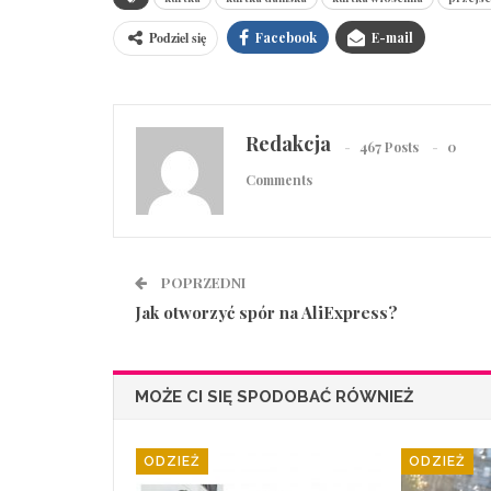
Podziel się
Facebook
E-mail
Redakcja
467 Posts
0
Comments
POPRZEDNI
Jak otworzyć spór na AliExpress?
MOŻE CI SIĘ SPODOBAĆ RÓWNIEŻ
ODZIEŻ
ODZIEŻ