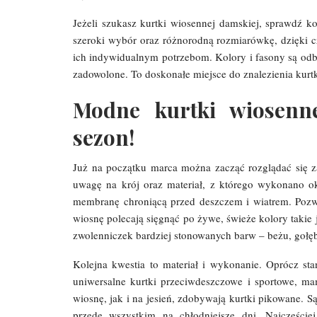
Jeżeli szukasz kurtki wiosennej damskiej, sprawdź ko
szeroki wybór oraz różnorodną rozmiarówkę, dzięki cz
ich indywidualnym potrzebom. Kolory i fasony są odb
zadowolone. To doskonałe miejsce do znalezienia kurtk
Modne kurtki wiosenn
sezon!
Już na początku marca można zacząć rozglądać się 
uwagę na krój oraz materiał, z którego wykonano o
membranę chroniącą przed deszczem i wiatrem. Pozwol
wiosnę polecają sięgnąć po żywe, świeże kolory takie j
zwolenniczek bardziej stonowanych barw – beżu, gołęb
Kolejna kwestia to materiał i wykonanie. Oprócz s
uniwersalne kurtki przeciwdeszczowe i sportowe, m
wiosnę, jak i na jesień, zdobywają kurtki pikowane. S
przede wszystkim na chłodniejsze dni. Najczęści