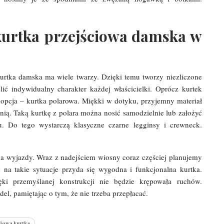
 kurtka przejściowa damska w
kurtka damska ma wiele twarzy. Dzięki temu tworzy niezliczone
lić indywidualny charakter każdej właścicielki. Oprócz kurtek
 opcja – kurtka polarowa. Miękki w dotyku, przyjemny materiał
enią. Taką kurtkę z polara można nosić samodzielnie lub założyć
u. Do tego wystarczą klasyczne czarne legginsy i crewneck.
na wyjazdy. Wraz z nadejściem wiosny coraz częściej planujemy
na takie sytuacje przyda się wygodna i funkcjonalna kurtka.
ęki przemyślanej konstrukcji nie będzie krępowała ruchów.
l, pamiętając o tym, że nie trzeba przepłacać.
iowa kurtka