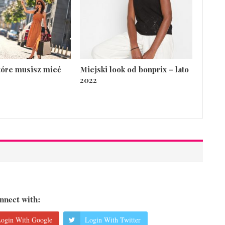
które musisz mieć
Miejski look od bonprix – lato
2022
nnect with:
ogin With Google
Login With Twitter