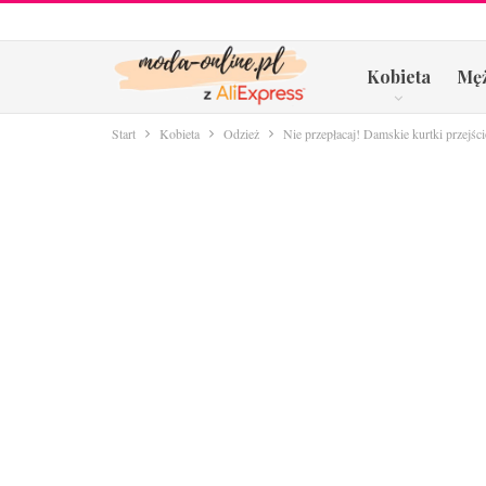
Kobieta
Mę
Start
Kobieta
Odzież
Nie przepłacaj! Damskie kurtki przejśc