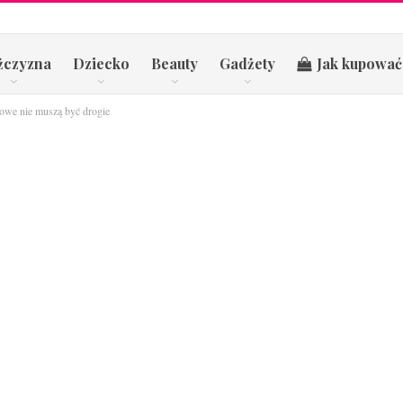
żczyzna
Dziecko
Beauty
Gadżety
Jak kupować
iowe nie muszą być drogie