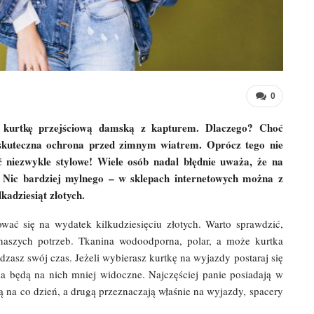
0
e kurtkę przejściową damską z kapturem. Dlaczego? Choć
y skuteczna ochrona przed zimnym wiatrem. Oprócz tego nie
ć niezwykle stylowe! Wiele osób nadal błędnie uważa, że na
 Nic bardziej mylnego – w sklepach internetowych można z
kadziesiąt złotych.
ać się na wydatek kilkudziesięciu złotych. Warto sprawdzić,
 naszych potrzeb. Tkanina wodoodporna, polar, a może kurtka
zasz swój czas. Jeżeli wybierasz kurtkę na wyjazdy postaraj się
a będą na nich mniej widoczne. Najczęściej panie posiadają w
ą na co dzień, a drugą przeznaczają właśnie na wyjazdy, spacery