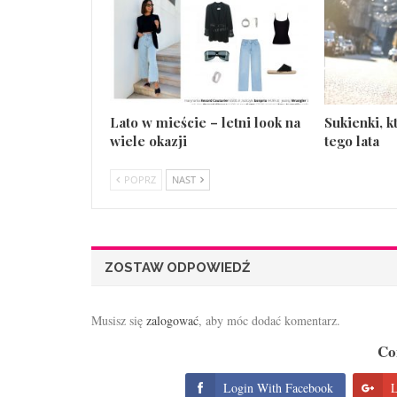
Lato w mieście – letni look na
Sukienki, 
wiele okazji
tego lata
POPRZ
NAST
ZOSTAW ODPOWIEDŹ
Musisz się
zalogować
, aby móc dodać komentarz.
Co
Login With Facebook
L