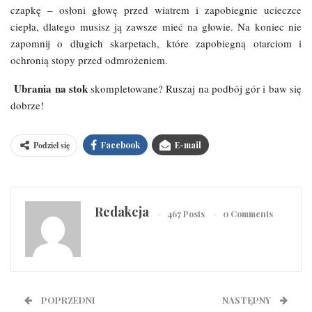
czapkę – osłoni głowę przed wiatrem i zapobiegnie ucieczce
ciepła, dlatego musisz ją zawsze mieć na głowie. Na koniec nie
zapomnij o długich skarpetach, które zapobiegną otarciom i
ochronią stopy przed odmrożeniem.
Ubrania na stok
skompletowane? Ruszaj na podbój gór i baw się
dobrze!
Podziel się
Facebook
E-mail
Redakcja
467 Posts
0 Comments
POPRZEDNI
NASTĘPNY