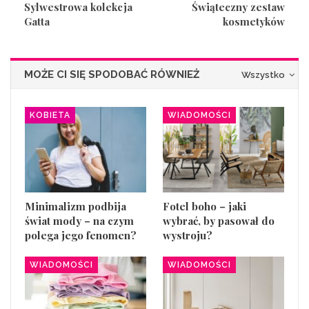
Sylwestrowa kolekcja
Świąteczny zestaw
Gatta
kosmetyków
MOŻE CI SIĘ SPODOBAĆ RÓWNIEŻ
Wszystko
KOBIETA
WIADOMOŚCI
Minimalizm podbija
Fotel boho – jaki
świat mody – na czym
wybrać, by pasował do
polega jego fenomen?
wystroju?
WIADOMOŚCI
WIADOMOŚCI