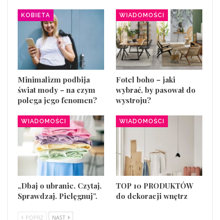
KOBIETA
WIADOMOŚCI
Minimalizm podbija
Fotel boho – jaki
świat mody – na czym
wybrać, by pasował do
polega jego fenomen?
wystroju?
WIADOMOŚCI
WIADOMOŚCI
„Dbaj o ubranie. Czytaj.
TOP 10 PRODUKTÓW
Sprawdzaj. Pielęgnuj”.
do dekoracji wnętrz
POPRZ
NAST