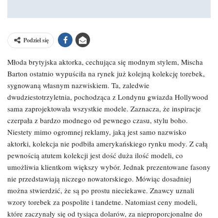
Podziel się
Młoda brytyjska aktorka, cechująca się modnym stylem, Mischa
Barton ostatnio wypuściła na rynek już kolejną kolekcję torebek,
sygnowaną własnym nazwiskiem. Ta, zaledwie
dwudziestotrzyletnia, pochodząca z Londynu gwiazda Hollywood
sama zaprojektowała wszystkie modele. Zaznacza, że inspiracje
czerpała z bardzo modnego od pewnego czasu, stylu boho.
Niestety mimo ogromnej reklamy, jaką jest samo nazwisko
aktorki, kolekcja nie podbiła amerykańskiego rynku mody. Z całą
pewnością atutem kolekcji jest dość duża ilość modeli, co
umożliwia klientkom większy wybór. Jednak prezentowane fasony
nie przedstawiają niczego nowatorskiego. Mówiąc dosadniej
można stwierdzić, że są po prostu nieciekawe. Znawcy uznali
wzory torebek za pospolite i tandetne. Natomiast ceny modeli,
które zaczynały się od tysiąca dolarów, za nieproporcjonalne do