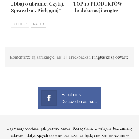
„Dbaj o ubranie. Czytaj.
TOP 10 PRODUKTÓW
Sprawdzaj. Pielęgnuj”.
do dekoracji wnętrz
POPRZ
NAST
Komentarze są zamknięte, ale 1 | Trackbacks
i Pingbacks są otwarte.
Facebook
Dołącz do nas na Facebook
Używamy cookies, jak prawie każdy. Korzystanie z witryny bez zmiany
Startowa
Kobieta
Dziecko
Mężczyzna
Beauty
Gadżety
Jak kupować na Aliexpress?
ustawień dotyczących cookies oznacza, że będą one zamieszczane w