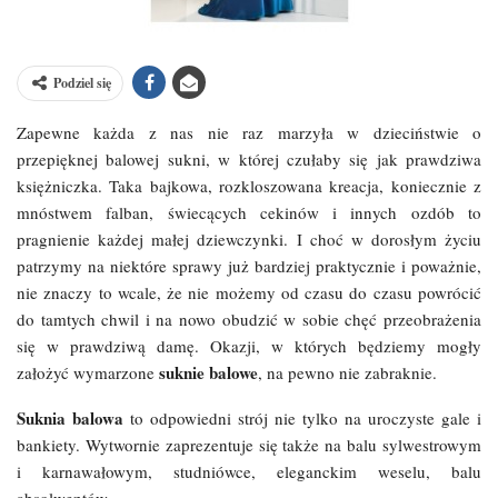
Podziel się
Zapewne każda z nas nie raz marzyła w dzieciństwie o
przepięknej balowej sukni, w której czułaby się jak prawdziwa
księżniczka. Taka bajkowa, rozkloszowana kreacja, koniecznie z
mnóstwem falban, świecących cekinów i innych ozdób to
pragnienie każdej małej dziewczynki. I choć w dorosłym życiu
patrzymy na niektóre sprawy już bardziej praktycznie i poważnie,
nie znaczy to wcale, że nie możemy od czasu do czasu powrócić
do tamtych chwil i na nowo obudzić w sobie chęć przeobrażenia
się w prawdziwą damę. Okazji, w których będziemy mogły
suknie balowe
założyć wymarzone
, na pewno nie zabraknie.
Suknia balowa
to odpowiedni strój nie tylko na uroczyste gale i
bankiety. Wytwornie zaprezentuje się także na balu sylwestrowym
i karnawałowym, studniówce, eleganckim weselu, balu
absolwentów.