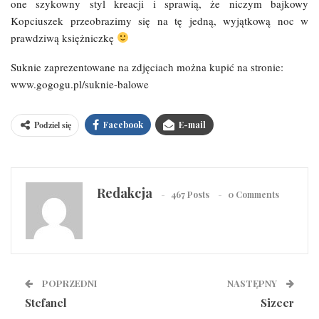
one szykowny styl kreacji i sprawią, że niczym bajkowy
Kopciuszek przeobrazimy się na tę jedną, wyjątkową noc w
prawdziwą księżniczkę
Suknie zaprezentowane na zdjęciach można kupić na stronie:
www.gogogu.pl/suknie-balowe
Podziel się
Facebook
E-mail
Redakcja
467 Posts
0 Comments
POPRZEDNI
NASTĘPNY
Stefanel
Sizeer