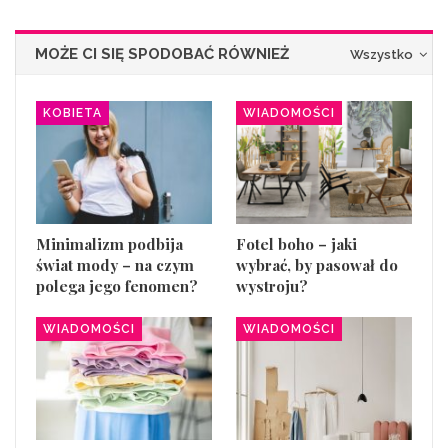
MOŻE CI SIĘ SPODOBAĆ RÓWNIEŻ
Wszystko
KOBIETA
WIADOMOŚCI
Minimalizm podbija
Fotel boho – jaki
świat mody – na czym
wybrać, by pasował do
polega jego fenomen?
wystroju?
WIADOMOŚCI
WIADOMOŚCI