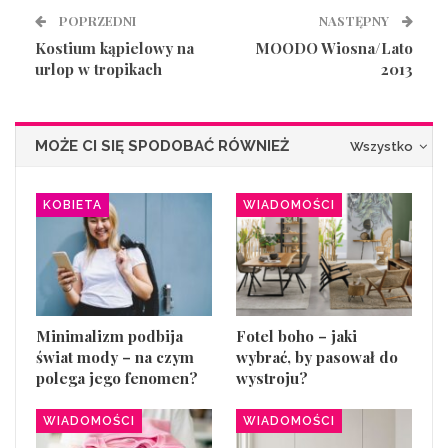
POPRZEDNI
NASTĘPNY
Kostium kąpielowy na
MOODO Wiosna/Lato
urlop w tropikach
2013
MOŻE CI SIĘ SPODOBAĆ RÓWNIEŻ
Wszystko
KOBIETA
WIADOMOŚCI
Minimalizm podbija
Fotel boho – jaki
świat mody – na czym
wybrać, by pasował do
polega jego fenomen?
wystroju?
WIADOMOŚCI
WIADOMOŚCI