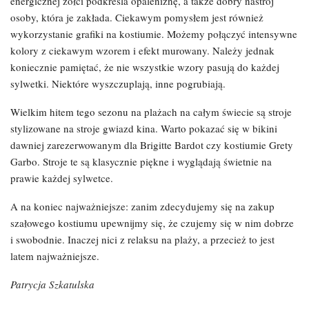
energicznej żółci podkreśla opaleniznę, a także dobry nastrój
osoby, która je zakłada. Ciekawym pomysłem jest również
wykorzystanie grafiki na kostiumie. Możemy połączyć intensywne
kolory z ciekawym wzorem i efekt murowany. Należy jednak
koniecznie pamiętać, że nie wszystkie wzory pasują do każdej
sylwetki. Niektóre wyszczuplają, inne pogrubiają.
Wielkim hitem tego sezonu na plażach na całym świecie są stroje
stylizowane na stroje gwiazd kina. Warto pokazać się w bikini
dawniej zarezerwowanym dla Brigitte Bardot czy kostiumie Grety
Garbo. Stroje te są klasycznie piękne i wyglądają świetnie na
prawie każdej sylwetce.
A na koniec najważniejsze: zanim zdecydujemy się na zakup
szałowego kostiumu upewnijmy się, że czujemy się w nim dobrze
i swobodnie. Inaczej nici z relaksu na plaży, a przecież to jest
latem najważniejsze.
Patrycja Szkatulska