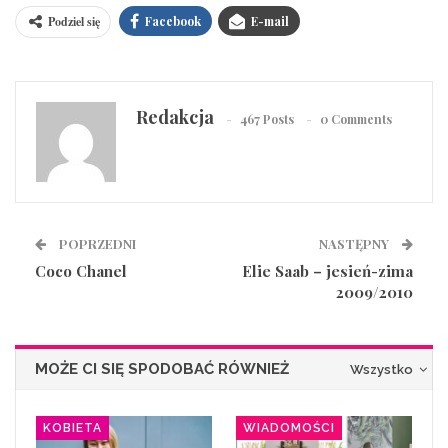
Podziel się
Facebook
E-mail
Redakcja
467 Posts
0 Comments
POPRZEDNI
NASTĘPNY
Coco Chanel
Elie Saab – jesień-zima
2009/2010
MOŻE CI SIĘ SPODOBAĆ RÓWNIEŻ
Wszystko
KOBIETA
WIADOMOŚCI