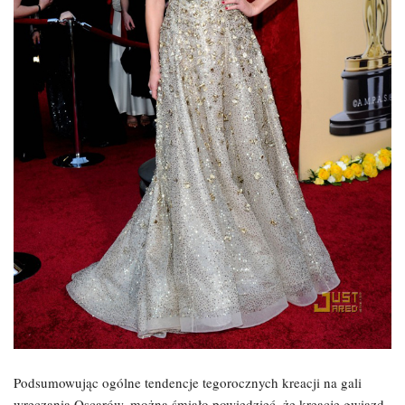
Podsumowując ogólne tendencje tegorocznych kreacji na gali
wręczania Oscarów, można śmiało powiedzieć, że kreacje gwiazd