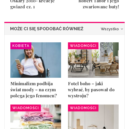
Oskary 2010- kreacje
Robert Tabor i jego
gwiazd cz. 1
zwariowane buty!
MOŻE CI SIĘ SPODOBAĆ RÓWNIEŻ
Wszystko
KOBIETA
WIADOMOŚCI
Minimalizm podbija
Fotel boho – jaki
świat mody – na czym
wybrać, by pasował do
polega jego fenomen?
wystroju?
WIADOMOŚCI
WIADOMOŚCI