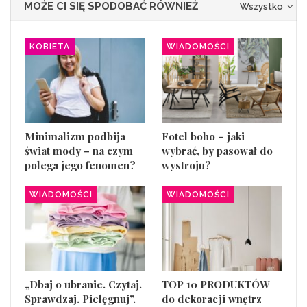
MOŻE CI SIĘ SPODOBAĆ RÓWNIEŻ
Wszystko
KOBIETA
WIADOMOŚCI
Minimalizm podbija
Fotel boho – jaki
świat mody – na czym
wybrać, by pasował do
polega jego fenomen?
wystroju?
WIADOMOŚCI
WIADOMOŚCI
„Dbaj o ubranie. Czytaj.
TOP 10 PRODUKTÓW
Sprawdzaj. Pielęgnuj”.
do dekoracji wnętrz