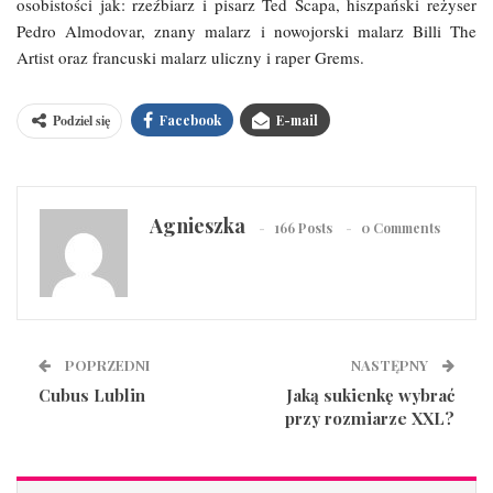
osobistości jak: rzeźbiarz i pisarz Ted Scapa, hiszpański reżyser
Pedro Almodovar, znany malarz i nowojorski malarz Billi The
Artist oraz francuski malarz uliczny i raper Grems.
Podziel się
Facebook
E-mail
Agnieszka
166 Posts
0 Comments
POPRZEDNI
NASTĘPNY
Cubus Lublin
Jaką sukienkę wybrać
przy rozmiarze XXL?