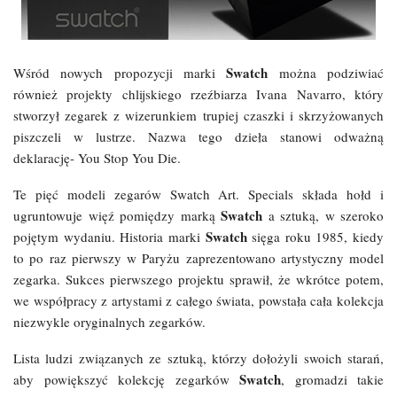
Swatch
Wśród nowych propozycji marki
można podziwiać
również projekty chlijskiego rzeźbiarza Ivana Navarro, który
stworzył zegarek z wizerunkiem trupiej czaszki i skrzyżowanych
piszczeli w lustrze. Nazwa tego dzieła stanowi odważną
deklarację- You Stop You Die.
Te pięć modeli zegarów Swatch Art. Specials składa hołd i
Swatch
ugruntowuje więź pomiędzy marką
a sztuką, w szeroko
Swatch
pojętym wydaniu. Historia marki
sięga roku 1985, kiedy
to po raz pierwszy w Paryżu zaprezentowano artystyczny model
zegarka. Sukces pierwszego projektu sprawił, że wkrótce potem,
we współpracy z artystami z całego świata, powstała cała kolekcja
niezwykle oryginalnych zegarków.
Lista ludzi związanych ze sztuką, którzy dołożyli swoich starań,
Swatch
aby powiększyć kolekcję zegarków
, gromadzi takie