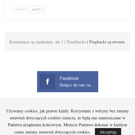
POPRZ
NAST
Komentarze są zamknięte, ale 1 | Trackbacks
i Pingbacks są otwarte.
Facebook
Dołącz do nas na Facebook
Używamy cookies, jak prawie każdy. Korzystanie z witryny bez zmiany
Startowa
Kobieta
Dziecko
Mężczyzna
Beauty
Gadżety
Jak kupować na Aliexpress?
ustawień dotyczących cookies oznacza, że będą one zamieszczane w
Państwa urządzeniu końcowym. Możecie Państwo dokonać w każdym
czasie zmiany ustawień dotyczących cookies.
Akceptuję
© 2026 - Wszelkie prawa zastrzeżone.