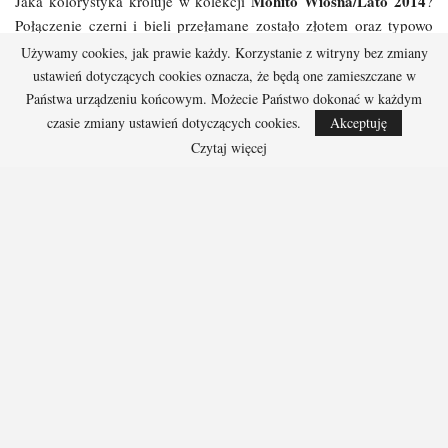
Mohito Wiosna/Lato 2014
Jaka kolorystyka króluje w kolekcji
?
Połączenie czerni i bieli przełamane zostało złotem oraz typowo
wakacyjnym pomarańczem.
Używamy cookies, jak prawie każdy. Korzystanie z witryny bez zmiany
ustawień dotyczących cookies oznacza, że będą one zamieszczane w
Część kolekcji jest już dostępna w salonach, a jej kolejne partie
Państwa urządzeniu końcowym. Możecie Państwo dokonać w każdym
będą wprowadzane do sprzedaży sukcesywnie w trakcie trwania
czasie zmiany ustawień dotyczących cookies.
Akceptuję
całego sezonu.
Czytaj więcej
kolekcja mohito
Mohito Wiosna/Lato 2014
nowa kolekcja mohito
Podziel się
Facebook
E-mail
Redakcja
467 Posts
0 Comments