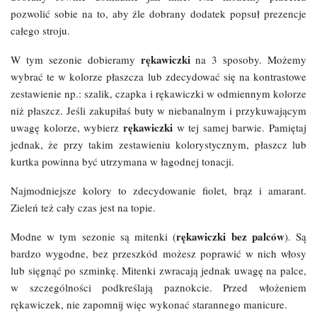
pozwolić sobie na to, aby źle dobrany dodatek popsuł prezencje
całego stroju.
rękawiczki
W tym sezonie dobieramy
na 3 sposoby. Możemy
wybrać te w kolorze płaszcza lub zdecydować się na kontrastowe
zestawienie np.: szalik, czapka i rękawiczki w odmiennym kolorze
niż płaszcz. Jeśli zakupiłaś buty w niebanalnym i przykuwającym
rękawiczki
uwagę kolorze, wybierz
w tej samej barwie. Pamiętaj
jednak, że przy takim zestawieniu kolorystycznym, płaszcz lub
kurtka powinna być utrzymana w łagodnej tonacji.
Najmodniejsze kolory to zdecydowanie fiolet, brąz i amarant.
Zieleń też cały czas jest na topie.
rękawiczki bez palców
Modne w tym sezonie są mitenki (
). Są
bardzo wygodne, bez przeszkód możesz poprawić w nich włosy
lub sięgnąć po szminkę. Mitenki zwracają jednak uwagę na palce,
w szczególności podkreślają paznokcie. Przed włożeniem
rękawiczek, nie zapomnij więc wykonać starannego manicure.