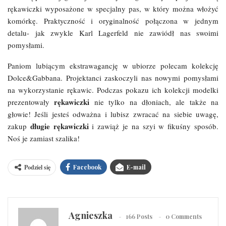
rękawiczki wyposażone w specjalny pas, w który można włożyć
komórkę. Praktyczność i oryginalność połączona w jednym
detalu- jak zwykle Karl Lagerfeld nie zawiódł nas swoimi
pomysłami.
Paniom lubiącym ekstrawagancję w ubiorze polecam kolekcję
Dolce&Gabbana. Projektanci zaskoczyli nas nowymi pomysłami
na wykorzystanie rękawic. Podczas pokazu ich kolekcji modelki
rękawiczki
prezentowały
nie tylko na dłoniach, ale także na
głowie! Jeśli jesteś odważna i lubisz zwracać na siebie uwagę,
długie rękawiczki
zakup
i zawiąż je na szyi w fikuśny sposób.
Noś je zamiast szalika!
Podziel się
Facebook
E-mail
Agnieszka
166 Posts
0 Comments