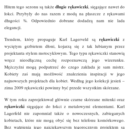
długie rękawiczki
Hitem tego sezonu są także
, sięgające nawet do
łokci. Przybyły do nas razem z modą na płaszcze z rękawami
długości ¾. Odpowiednio dobrane dodadzą nam nie lada
elegancji.
rękawiczki
Trendem, który propaguje Karl Lagerveld są
z
wyciętym grzbietem dłoni, kojarzą się z tak lubianym przez
projektanta stylem motocyklowym. Tego typu rękawiczki stanowią
wręcz nieodłączną cechę rozpoznawczą jego wizerunku.
Mężczyźni mogą podpatrzeć do czego zakłada je sam mistrz.
Kobiety zaś mają możliwość znalezienia inspiracji w jego
najnowszych projektach dla kobiet. Według jego kolekcji jesień –
zima 2009 rękawiczki powinny być przede wszystkim skórzane.
W tym roku zaprojektował głównie czarne skórzane mitenki oraz
rękawiczki
sięgające do łokci z metalowymi elementami. Karl
Lagerfeld nie zapomniał także o nowoczesnych, zabieganych
kobietach, które nie mogą obyć się bez telefonu komórkowego.
Bez wątpienia jego najciekawszym tegorocznym projektem są