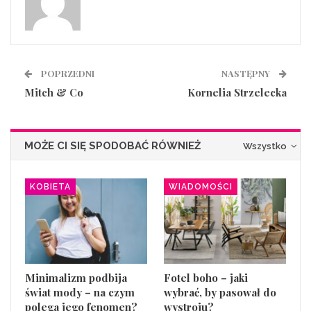
POPRZEDNI
NASTĘPNY
Mitch & Co
Kornelia Strzelecka
MOŻE CI SIĘ SPODOBAĆ RÓWNIEŻ
Wszystko
KOBIETA
WIADOMOŚCI
Minimalizm podbija
Fotel boho – jaki
świat mody – na czym
wybrać, by pasował do
polega jego fenomen?
wystroju?