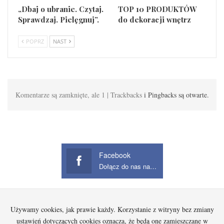
„Dbaj o ubranie. Czytaj.
TOP 10 PRODUKTÓW
Sprawdzaj. Pielęgnuj”.
do dekoracji wnętrz
POPRZ
NAST
Komentarze są zamknięte, ale 1 | Trackbacks
i Pingbacks są otwarte.
Facebook
Dołącz do nas na Facebook
Używamy cookies, jak prawie każdy. Korzystanie z witryny bez zmiany
Startowa
Kobieta
Dziecko
Mężczyzna
Beauty
Gadżety
Jak kupować na Aliexpress?
ustawień dotyczących cookies oznacza, że będą one zamieszczane w