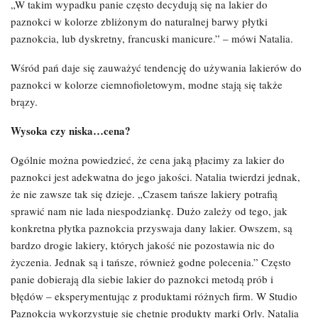
„W takim wypadku panie często decydują się na lakier do
paznokci w kolorze zbliżonym do naturalnej barwy płytki
paznokcia, lub dyskretny, francuski manicure.” – mówi Natalia.
Wśród pań daje się zauważyć tendencję do używania lakierów do
paznokci w kolorze ciemnofioletowym, modne stają się także
brązy.
Wysoka czy niska…cena?
Ogólnie można powiedzieć, że cena jaką płacimy za lakier do
paznokci jest adekwatna do jego jakości. Natalia twierdzi jednak,
że nie zawsze tak się dzieje. „Czasem tańsze lakiery potrafią
sprawić nam nie lada niespodziankę. Dużo zależy od tego, jak
konkretna płytka paznokcia przyswaja dany lakier. Owszem, są
bardzo drogie lakiery, których jakość nie pozostawia nic do
życzenia. Jednak są i tańsze, również godne polecenia.” Często
panie dobierają dla siebie lakier do paznokci metodą prób i
błędów – eksperymentując z produktami różnych firm. W Studio
Paznokcia wykorzystuje się chętnie produkty marki Orly. Natalia