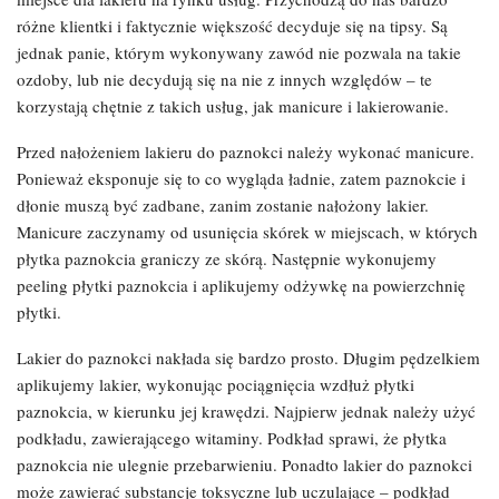
różne klientki i faktycznie większość decyduje się na tipsy. Są
jednak panie, którym wykonywany zawód nie pozwala na takie
ozdoby, lub nie decydują się na nie z innych względów – te
korzystają chętnie z takich usług, jak manicure i lakierowanie.
Przed nałożeniem lakieru do paznokci należy wykonać manicure.
Ponieważ eksponuje się to co wygląda ładnie, zatem paznokcie i
dłonie muszą być zadbane, zanim zostanie nałożony lakier.
Manicure zaczynamy od usunięcia skórek w miejscach, w których
płytka paznokcia graniczy ze skórą. Następnie wykonujemy
peeling płytki paznokcia i aplikujemy odżywkę na powierzchnię
płytki.
Lakier do paznokci nakłada się bardzo prosto. Długim pędzelkiem
aplikujemy lakier, wykonując pociągnięcia wzdłuż płytki
paznokcia, w kierunku jej krawędzi. Najpierw jednak należy użyć
podkładu, zawierającego witaminy. Podkład sprawi, że płytka
paznokcia nie ulegnie przebarwieniu. Ponadto lakier do paznokci
może zawierać substancje toksyczne lub uczulające – podkład