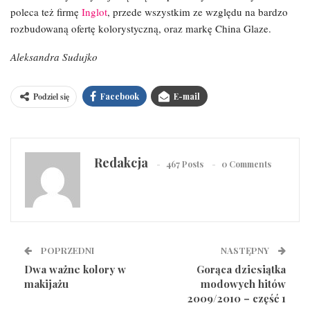
poleca też firmę
Inglot
, przede wszystkim ze względu na bardzo
rozbudowaną ofertę kolorystyczną, oraz markę China Glaze.
Aleksandra Sudujko
Podziel się
Facebook
E-mail
Redakcja
467 Posts
0 Comments
POPRZEDNI
NASTĘPNY
Dwa ważne kolory w
Gorąca dziesiątka
makijażu
modowych hitów
2009/2010 – część 1