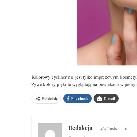
Kolorowy eyeliner nie jest tylko imprezowym kosmetyk
Żywe kolory pięknie wyglądają na powiekach w pełnym 
Podziel się
Facebook
E-mail
Redakcja
467 Posts
0