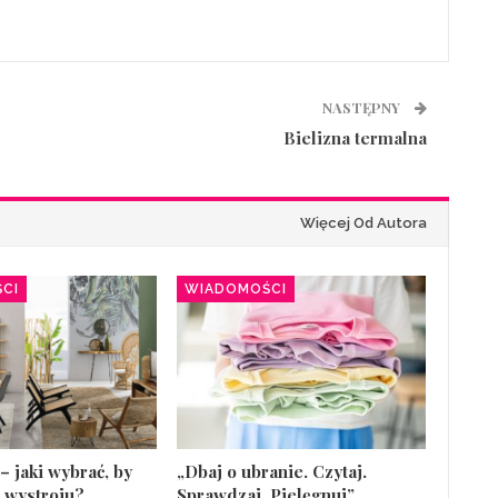
NASTĘPNY
Bielizna termalna
Więcej Od Autora
CI
WIADOMOŚCI
– jaki wybrać, by
„Dbaj o ubranie. Czytaj.
 wystroju?
Sprawdzaj. Pielęgnuj”.