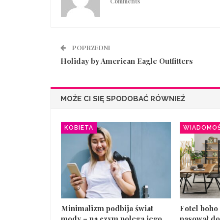
Comments
POPRZEDNI
Holiday by American Eagle Outfitters
MOŻE CI SIĘ SPODOBAĆ RÓWNIEŻ
KOBIETA
WIADOMOŚ
Minimalizm podbija świat
Fotel boho 
mody – na czym polega jego
pasował do