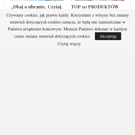
„Dbaj o ubranie. Czytaj.
TOP 10 PRODUKTÓW
Sprawdzaj. Pielęgnuj”.
do dekoracji wnętrz
Używamy cookies, jak prawie każdy. Korzystanie z witryny bez zmiany
ustawień dotyczących cookies oznacza, że będą one zamieszczane w
POPRZ
NAST
Państwa urządzeniu końcowym. Możecie Państwo dokonać w każdym
czasie zmiany ustawień dotyczących cookies.
Akceptuję
Czytaj więcej
Komentarze są zamknięte, ale 1 | Trackbacks
i Pingbacks są otwarte.
Facebook
Dołącz do nas na Facebook
Startowa
Kobieta
Dziecko
Mężczyzna
Beauty
Gadżety
Jak kupować na Aliexpress?