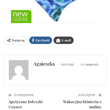
Podziel się
Facebook
E-mail
Agnieszka
166 Posts
0 Comments
POPRZEDNI
NASTĘPNY
Apetyczne kolczyki
Wakacyjna biżuteria z
Coyoco
muliny