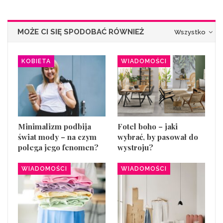
MOŻE CI SIĘ SPODOBAĆ RÓWNIEŻ
Wszystko
KOBIETA
WIADOMOŚCI
Minimalizm podbija
Fotel boho – jaki
świat mody – na czym
wybrać, by pasował do
polega jego fenomen?
wystroju?
WIADOMOŚCI
WIADOMOŚCI