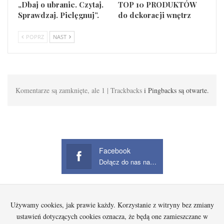
„Dbaj o ubranie. Czytaj.
TOP 10 PRODUKTÓW
Sprawdzaj. Pielęgnuj”.
do dekoracji wnętrz
POPRZ
NAST
Komentarze są zamknięte, ale 1 | Trackbacks
i Pingbacks są otwarte.
Facebook
Dołącz do nas na Facebook
Używamy cookies, jak prawie każdy. Korzystanie z witryny bez zmiany
Startowa
Kobieta
Dziecko
Mężczyzna
Beauty
Gadżety
Jak kupować na Aliexpress?
ustawień dotyczących cookies oznacza, że będą one zamieszczane w