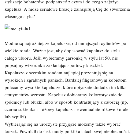
stylizacje bohaterów, podpatrzeć z czym i do czego założyć
kapelusz. A może serialowe kreacje zainspirują Cię do stworzenia
własnego stylu?
Modne są najróżniejsze kapelusze, od mniejszych cylindrów po
wielkie ronda. Ważne jest, aby dopasować kapelusz do stylu
całego ubioru. Jeśli wybieramy garsonkę w stylu lat 50. nie
popsujmy wizerunku zakładając sportowy kaszkiet.
Kapelusze z szerokim rondem najlepiej prezentują się na
wysokich i zgrabnych paniach. Bardziej filigranowym kobietom
polecamy wysokie kapelusze, które optycznie dodadzą im kilka
centymetrów wzrostu. Kapelusz dobieramy kolorystycznie do
spódnicy lub bluzki, albo w sposób kontrastujący z całością (np.
czarna sukienka + różowy kapelusz + ewentualnie różowe korale
lub szpilki)
Wybierając się na uroczyste przyjęcie możemy także wybrać
toczek. Powrócił do łask mody po kilka latach swej nieobecności.