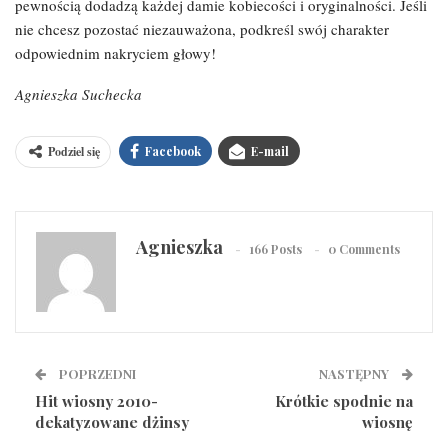
pewnością dodadzą każdej damie kobiecości i oryginalności. Jeśli
nie chcesz pozostać niezauważona, podkreśl swój charakter
odpowiednim nakryciem głowy!
Agnieszka Suchecka
Podziel się
Facebook
E-mail
Agnieszka
166 Posts
0 Comments
POPRZEDNI
NASTĘPNY
Hit wiosny 2010-
Krótkie spodnie na
dekatyzowane dżinsy
wiosnę