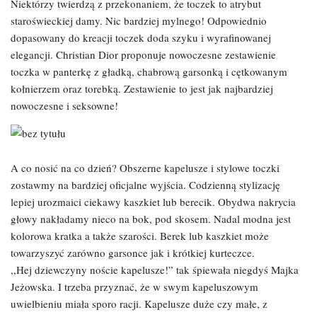
Niektórzy twierdzą z przekonaniem, że toczek to atrybut
staroświeckiej damy. Nic bardziej mylnego! Odpowiednio
dopasowany do kreacji toczek doda szyku i wyrafinowanej
elegancji. Christian Dior proponuje nowoczesne zestawienie
toczka w panterkę z gładką, chabrową garsonką i cętkowanym
kołnierzem oraz torebką. Zestawienie to jest jak najbardziej
nowoczesne i seksowne!
A co nosić na co dzień? Obszerne kapelusze i stylowe toczki
zostawmy na bardziej oficjalne wyjścia. Codzienną stylizację
lepiej urozmaici ciekawy kaszkiet lub berecik. Obydwa nakrycia
głowy nakładamy nieco na bok, pod skosem. Nadal modna jest
kolorowa kratka a także szarości. Berek lub kaszkiet może
towarzyszyć zarówno garsonce jak i krótkiej kurteczce.
,,Hej dziewczyny noście kapelusze!” tak śpiewała niegdyś Majka
Jeżowska. I trzeba przyznać, że w swym kapeluszowym
uwielbieniu miała sporo racji. Kapelusze duże czy małe, z