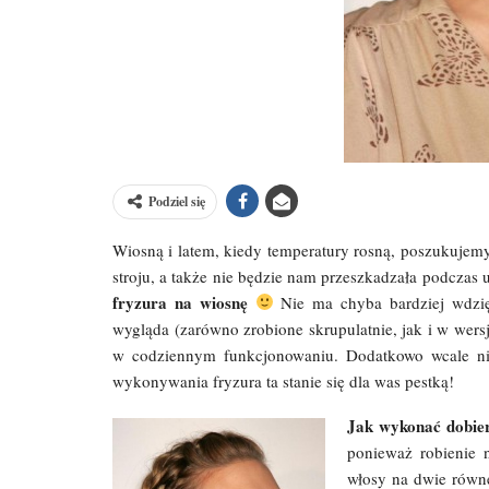
Podziel się
Wiosną i latem, kiedy temperatury rosną, poszukujemy
stroju, a także nie będzie nam przeszkadzała podcza
fryzura na wiosnę
Nie ma chyba bardziej wdzięc
wygląda (zarówno zrobione skrupulatnie, jak i w wersji
w codziennym funkcjonowaniu. Dodatkowo wcale nie
wykonywania fryzura ta stanie się dla was pestką!
Jak wykonać dobie
ponieważ robienie n
włosy na dwie równe