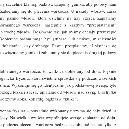
amy szczelnie klamrą, bądź związujemy gumką, aby połowy nam
 Zabieramy się do plecenia warkocza. U nasady włosów, zaraz
my pasmo włosów, które dzielimy na trzy części. Zaplatamy
normalnego warkocza, następnie z każdym “przeplataniem”
 trochę włosów. Dosłownie tak, jak byśmy chciały przyczepić
Dobierane pasma mogą być grubsze, lub cieńsze, w zależności
 dobierańca, czy drobnego. Pasma przeplatamy, aż skończą się
 związujemy gumką i zabieramy się do plecenia drugiej połowy
dobieranego warkocza, to warkocz dobierany od dołu. Pięknie
egancka fryzura, która świetnie sprawdzi się podczas wszelkich
znica. Wykonuje się go identycznie jak podstawową wersję, tyle
 brzegu łóżka i zacząć uplatanie od włosów nad szyją. U schyłku
tworzymy koka, kokardę, bądź tzw “kulkę”.
ienna fryzura – porządnie wykonany utrzyma się cały dzień, a
osy. Na wielkie wyjścia wypróbujcie wersję zaplataną od dołu,
e podczas plecenia warkocza będziecie dobierać pasma tylko z