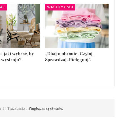
CI
WIADOMOŚCI
– jaki wybrać, by
„Dbaj o ubranie. Czytaj.
 wystroju?
Sprawdzaj. Pielęgnuj”.
e 1 | Trackbacks
i Pingbacks są otwarte.