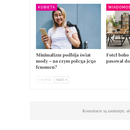
KOBIETA
WIADOMOŚ
Minimalizm podbija świat
Fotel boho 
mody – na czym polega jego
pasował do
fenomen?
POPRZ
NAST
Komentarze są zamknięte, al