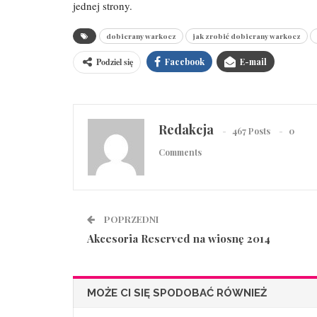
jednej strony.
dobierany warkocz
jak zrobić dobierany warkocz
Podziel się
Facebook
E-mail
Redakcja
467 Posts
0
Comments
POPRZEDNI
Akcesoria Reserved na wiosnę 2014
MOŻE CI SIĘ SPODOBAĆ RÓWNIEŻ