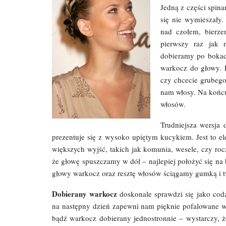
Jedną z części spin
się nie wymieszały.
nad czołem, bierze
pierwszy raz jak 
dobieramy po bokach
warkocz do głowy. 
czy chcecie grubego
nam włosy. Na końcu
włosów.
Trudniejsza wersja 
prezentuje się z wysoko upiętym kucykiem. Jest to el
większych wyjść, takich jak komunia, wesele, czy roc
że głowę spuszczamy w dół – najlepiej położyć się na
głowy warkocz oraz resztę włosów ściągamy gumką i 
Dobierany warkocz
doskonale sprawdzi się jako codz
na następny dzień zapewni nam pięknie pofalowane wł
bądź warkocz dobierany jednostronnie – wystarczy, ż