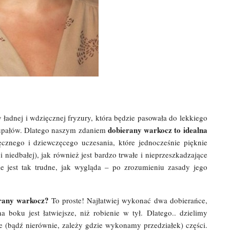
 ładnej i wdzięcznej fryzury, która będzie pasowała do lekkiego
dobierany warkocz to idealna
s upałów. Dlatego naszym zdaniem
znego i dziewczęcego uczesania, które jednocześnie pięknie
 niedbałej), jak również jest bardzo trwałe i nieprzeszkadzające
 jest tak trudne, jak wygląda – po zrozumieniu zasady jego
rany warkocz?
To proste! Najłatwiej wykonać dwa dobierańce,
a boku jest łatwiejsze, niż robienie w tył. Dlatego.. dzielimy
 (bądź nierównie, zależy gdzie wykonamy przedziałek) części.