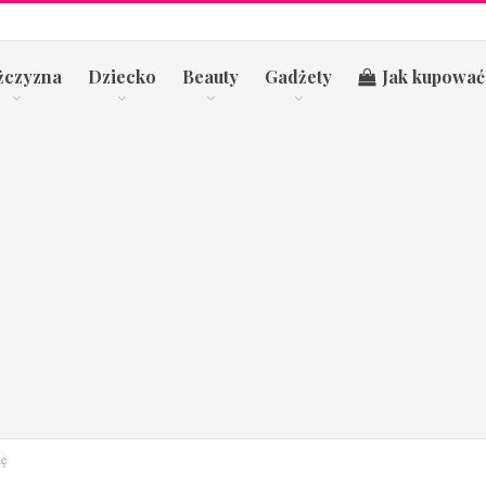
żczyzna
Dziecko
Beauty
Gadżety
Jak kupować
nę