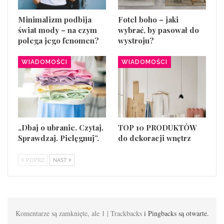
Minimalizm podbija
Fotel boho – jaki
świat mody – na czym
wybrać, by pasował do
polega jego fenomen?
wystroju?
WIADOMOŚCI
WIADOMOŚCI
„Dbaj o ubranie. Czytaj.
TOP 10 PRODUKTÓW
Sprawdzaj. Pielęgnuj”.
do dekoracji wnętrz
POPRZ
NAST
Komentarze są zamknięte, ale 1 | Trackbacks
i Pingbacks są otwarte.