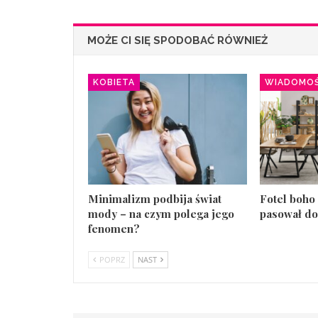
MOŻE CI SIĘ SPODOBAĆ RÓWNIEŻ
KOBIETA
WIADOMOŚ
Minimalizm podbija świat
Fotel boho 
mody – na czym polega jego
pasował do
fenomen?
POPRZ
NAST