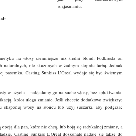
rozjaśnianiu.
al:
smetyku na włosy ciemniejsze niż średni blond. Podkreśla on
ch naturalnych, nie skażonych w żadnym stopniu farbą. Jednak
niej pasemka, Casting Sunkiss L’Oreal wydaje się być świetnym
osty w użyciu – nakładamy go na suche włosy, bez spłukiwania.
likacją, kolor ulega zmianie. Jeśli chcecie dodatkowo zwiększyć
ktu eksponuj włosy na słońcu lub użyj suszarki, aby podgrzać
ą opcją dla pań, które nie chcą, lub boją się radykalnej zmiany, a
ądzie. Casting Sunkiss L’Oreal doskonale nadaje się także do