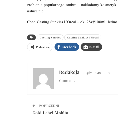
zrobienia popularnego ombre – nakładamy kosmetyk d
naturalnie.
Cena Casting Sunkiss L’Oreal – ok. 28zł/100ml. Jedn
Casting Sunkiss
Casting Sunkiss L'Oreal
Podziel się
Facebook
E-mail
Redakcja
467 Posts
0
Comments
POPRZEDNI
Gold Label Mohito