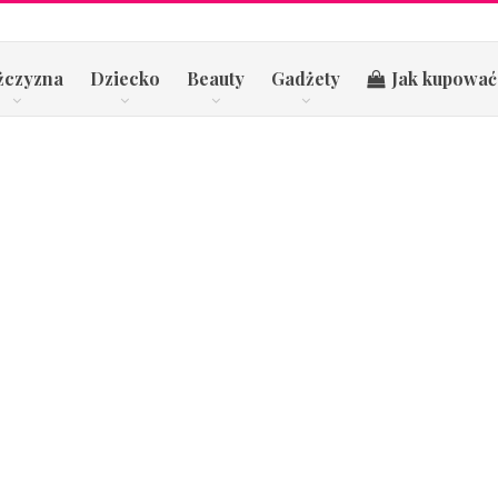
żczyzna
Dziecko
Beauty
Gadżety
Jak kupować