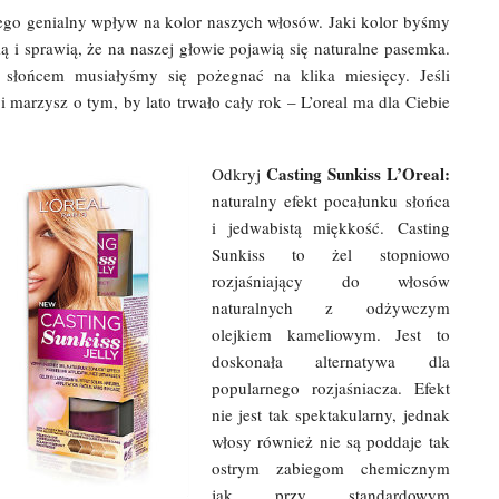
jego genialny wpływ na kolor naszych włosów. Jaki kolor byśmy
ią i sprawią, że na naszej głowie pojawią się naturalne pasemka.
 słońcem musiałyśmy się pożegnać na klika miesięcy. Jeśli
 marzysz o tym, by lato trwało cały rok – L’oreal ma dla Ciebie
Casting Sunkiss L’Oreal:
Odkryj
naturalny efekt pocałunku słońca
i jedwabistą miękkość. Casting
Sunkiss to żel stopniowo
rozjaśniający do włosów
naturalnych z odżywczym
olejkiem kameliowym. Jest to
doskonała alternatywa dla
popularnego rozjaśniacza. Efekt
nie jest tak spektakularny, jednak
włosy również nie są poddaje tak
ostrym zabiegom chemicznym
jak przy standardowym