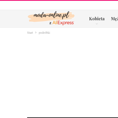
Kobieta
Mę
Start
podróbki