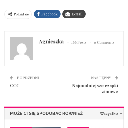
Podziel się
Facebook
E-mail
Agnieszka
166 Posts
0 Comments
POPRZEDNI
NASTĘPNY
CCC
Najmodniejsze czapki
zimowe
MOŻE CI SIĘ SPODOBAĆ RÓWNIEŻ
Wszystko