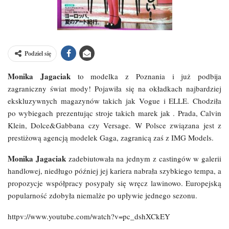
Podziel się
Monika Jagaciak
to modelka z Poznania i już podbija
zagraniczny świat mody! Pojawiła się na okładkach najbardziej
ekskluzywnych magazynów takich jak Vogue i ELLE. Chodziła
po wybiegach prezentując stroje takich marek jak . Prada, Calvin
Klein, Dolce&Gabbana czy Versage. W Polsce związana jest z
prestiżową agencją modelek Gaga, zagranicą zaś z IMG Models.
Monika Jagaciak
zadebiutowała na jednym z castingów w galerii
handlowej, niedługo później jej kariera nabrała szybkiego tempa, a
propozycje współpracy posypały się wręcz lawinowo. Europejską
popularność zdobyła niemalże po upływie jednego sezonu.
httpv://www.youtube.com/watch?v=pc_dshXCkEY