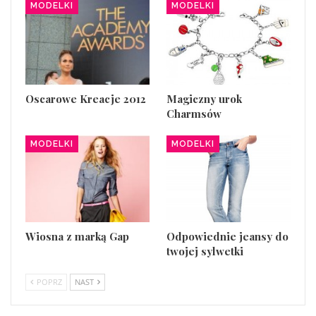
MODELKI
MODELKI
Oscarowe Kreacje 2012
Magiczny urok
Charmsów
MODELKI
MODELKI
Wiosna z marką Gap
Odpowiednie jeansy do
twojej sylwetki
POPRZ
NAST