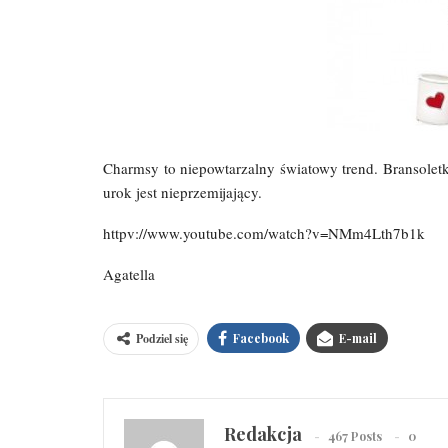
Charmsy to niepowtarzalny światowy trend. Bransoletki
urok jest nieprzemijający.
httpv://www.youtube.com/watch?v=NMm4Lth7b1k
Agatella
Podziel się
Facebook
E-mail
Redakcja
467 Posts
0