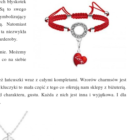
ych błyskotek
 Są to swego
ymbolizujący
ą. Natomiast
 ta niezwykła
arderoby.
lnie. Możemy
 co na siebie
nież łańcuszki wraz z całymi kompletami. Wzorów charmsów jest
 kluczyki to mała część z tego co oferują nam sklepy z biżuterią.
 charakteru, gustu. Każda z nich jest inna i wyjątkowa. I dla
.