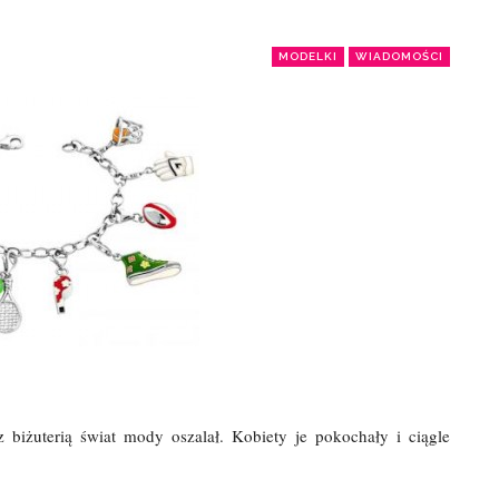
MODELKI
WIADOMOŚCI
iżuterią świat mody oszalał. Kobiety je pokochały i ciągle