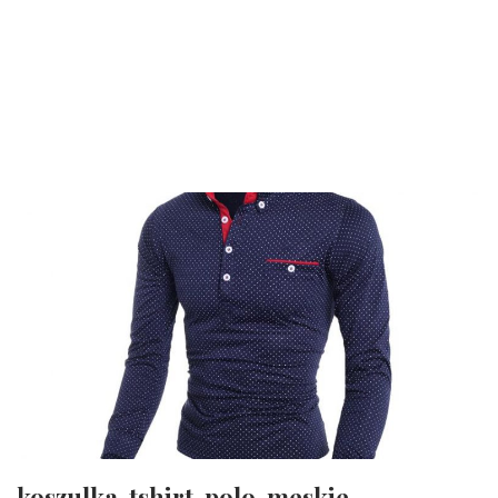
koszulka-tshirt-polo-meskie-