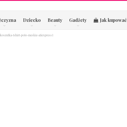
żczyzna
Dziecko
Beauty
Gadżety
Jak kupować
koszulka-tshirt-polo-meskie-aliexpress1