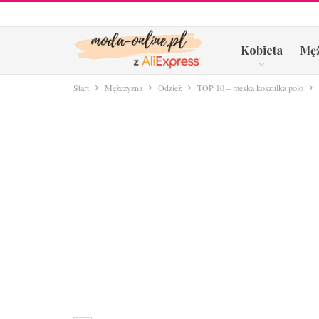
Kobieta
Mę
Start
Mężczyzna
Odzież
TOP 10 – męska koszulka polo