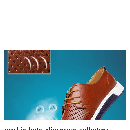
meskie-buty-aliexpress-polbuty7.1