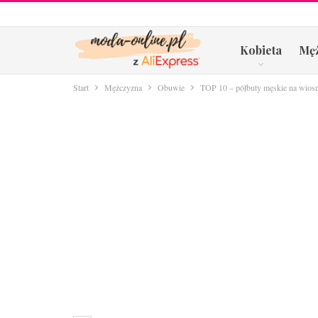
Kobieta
Mę
Start
Mężczyzna
Obuwie
TOP 10 – półbuty męskie na wiosnę