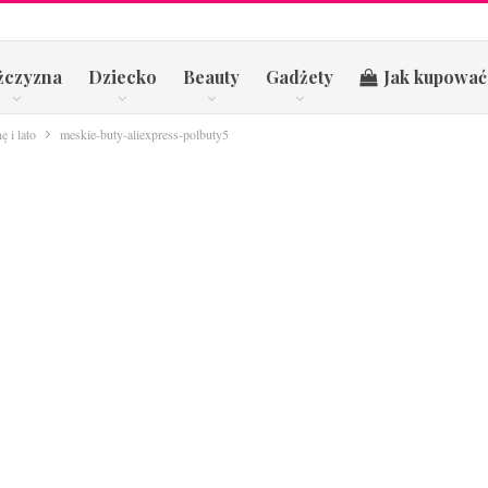
żczyzna
Dziecko
Beauty
Gadżety
Jak kupować
 i lato
meskie-buty-aliexpress-polbuty5