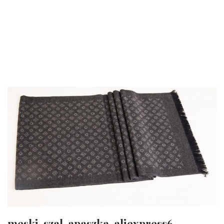
meski-szal-apaszka-aliexpress6