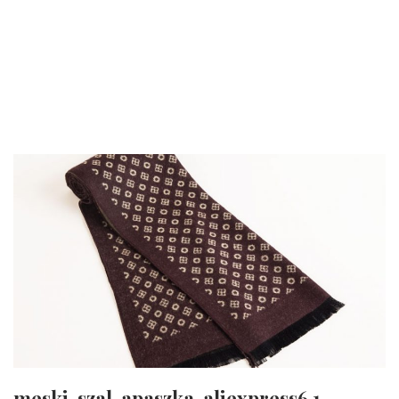
meski-szal-apaszka-aliexpress6.1