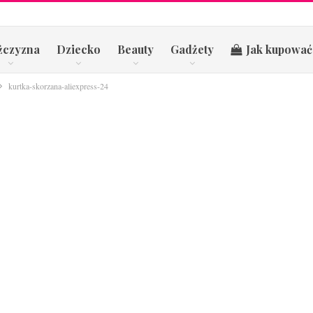
żczyzna
Dziecko
Beauty
Gadżety
Jak kupować
kurtka-skorzana-aliexpress-24