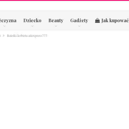
żczyzna
Dziecko
Beauty
Gadżety
Jak kupować
t
Baletki-kobieta-aliexpress777