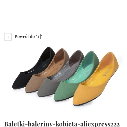
Powrót do "1 |"
Baletki-baleriny-kobieta-aliexpress222