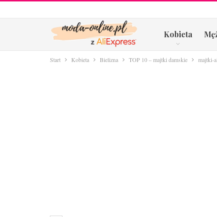
Kobieta
Mę
Start
Kobieta
Bielizna
TOP 10 – majtki damskie
majtki-a