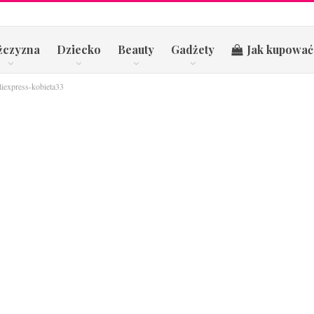
żczyzna
Dziecko
Beauty
Gadżety
Jak kupować
liexpress-kobieta33