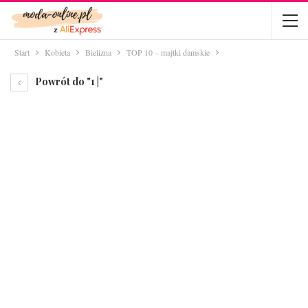
Start
Kobieta
Bielizna
TOP 10 – majtki damskie
Powrót do "1 |"