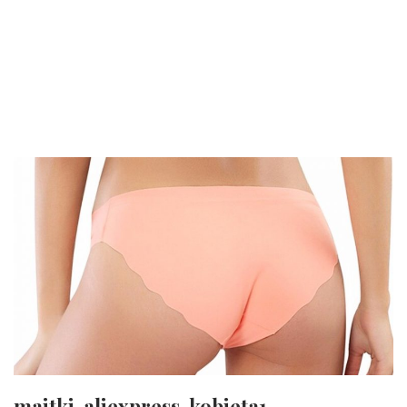
majtki-aliexpress-kobieta1