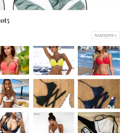
hot5
NASTĘPNY