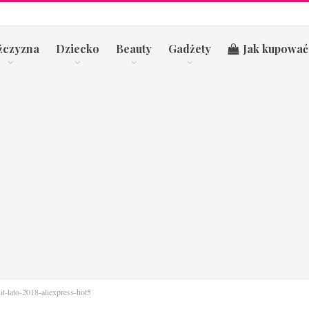
żczyzna
Dziecko
Beauty
Gadżety
Jak kupować
hit-lato-2018-aliexpress-hot5