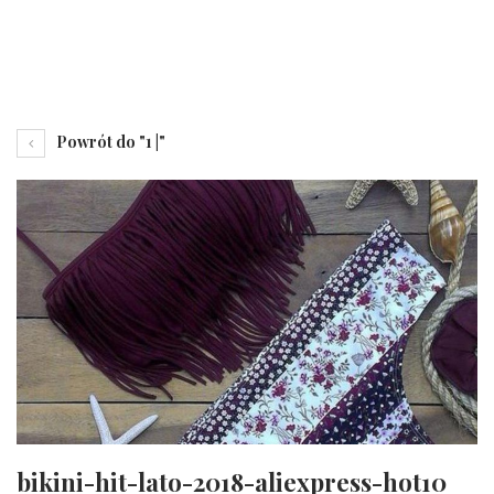
Powrót do "1 |"
bikini-hit-lato-2018-aliexpress-hot10