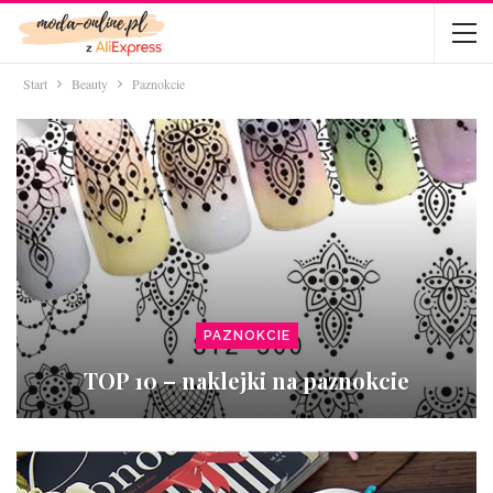
Start
Beauty
Paznokcie
PAZNOKCIE
TOP 10 – naklejki na paznokcie