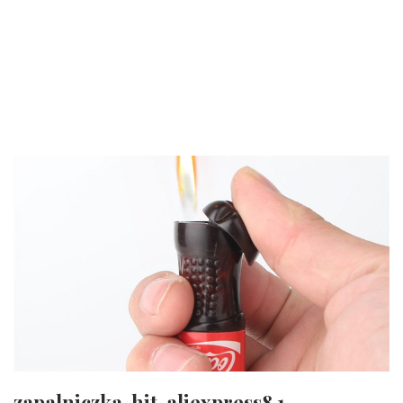
zapalniczka-hit-aliexpress8.1