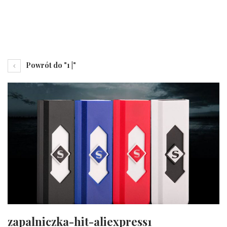
Powrót do "1 |"
zapalniczka-hit-aliexpress1