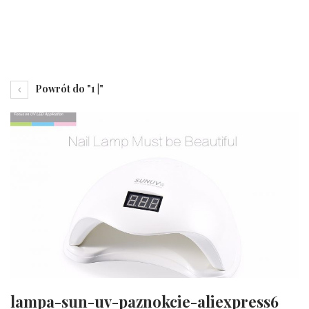
Powrót do "1 |"
lampa-sun-uv-paznokcie-aliexpress6