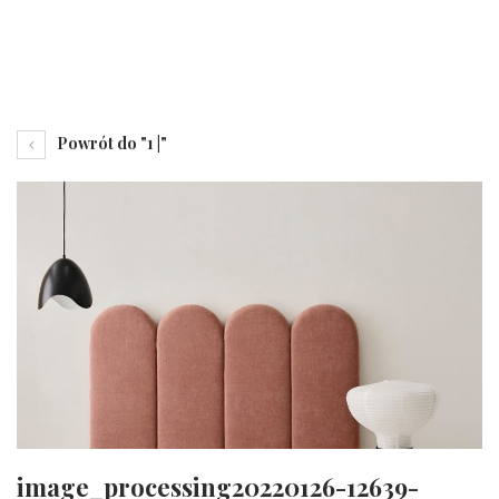
Powrót do "1 |"
image_processing20220126-12639-