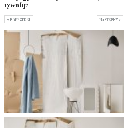
1ywnfq2
POPRZEDNI
NASTĘPNY