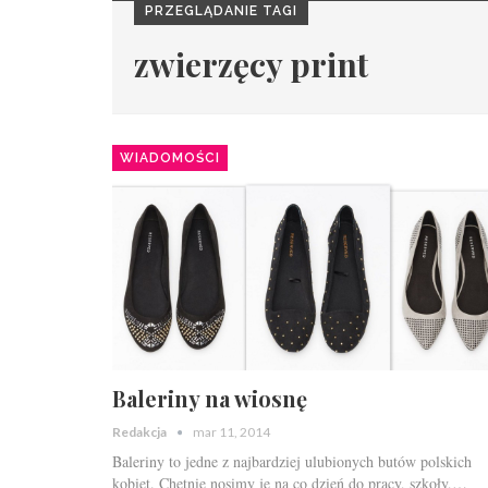
PRZEGLĄDANIE TAGI
zwierzęcy print
WIADOMOŚCI
Baleriny na wiosnę
Redakcja
mar 11, 2014
Baleriny to jedne z najbardziej ulubionych butów polskich
kobiet. Chętnie nosimy je na co dzień do pracy, szkoły,…