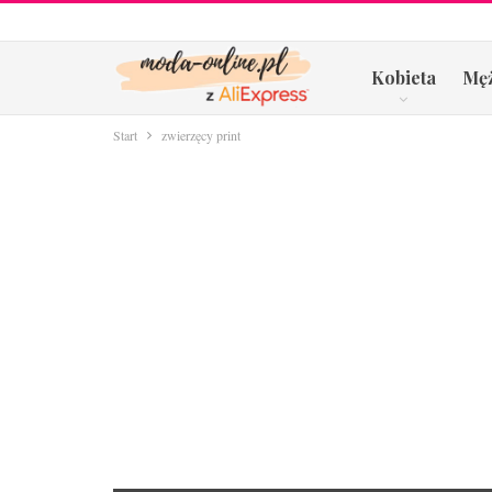
Kobieta
Mę
Start
zwierzęcy print