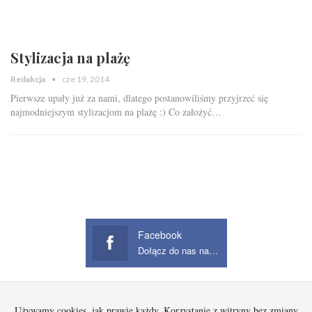
Stylizacja na plażę
Redakcja
cze 19, 2014
Pierwsze upały już za nami, dlatego postanowiliśmy przyjrzeć się
najmodniejszym stylizacjom na plażę :) Co założyć…
Facebook
Dołącz do nas na Facebook
Używamy cookies, jak prawie każdy. Korzystanie z witryny bez zmiany
Startowa
Kobieta
Dziecko
Mężczyzna
Beauty