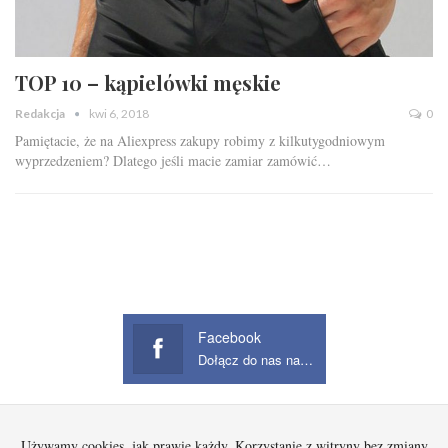
TOP 10 – kąpielówki męskie
Redakcja
kwi 6, 2018
0
Pamiętacie, że na Aliexpress zakupy robimy z kilkutygodniowym
wyprzedzeniem? Dlatego jeśli macie zamiar zamówić…
Facebook
Dołącz do nas na Facebook
Używamy cookies, jak prawie każdy. Korzystanie z witryny bez zmiany
Startowa
Kobieta
Dziecko
Mężczyzna
Beauty