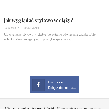
Jak wyglądać stylowo w ciąży?
Redakcja
mar 23, 2014
Jak wyglądać stylowo w ciąży? To pytanie odwiecznie zadają sobie
kobiety, które zmagają się z powiększającymi się…
Facebook
Dołącz do nas na Facebook
Używamy cookies, jak prawie każdy. Korzystanie z witryny bez zmiany
Startowa
Kobieta
Dziecko
Mężczyzna
Beauty